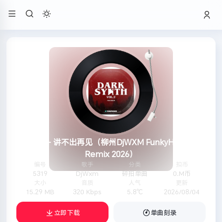
曾美 - 讲不出再见（柳州DjWXM FunkyHouse
Remix 2026）
5319
DjWxm
碎拍单曲
0.M币
15.29 MB
320 Kbps
5.8℃
2026/08/04
立即下载
单曲刻录