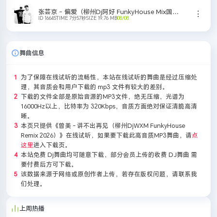
张芸京 - 偏爱（柳州Dj阿好 FunkyHouse Mix国语男）
ID 16645
TIME 7分57秒
SIZE 19.76 MB
08/08
立即下载
单曲刻录
添加歌单
舞曲信息
为了保障在线试听的流畅性，本站在线试听的舞曲是经过压缩处
理，其音质会和用户下载的 mp3 文件有较大的差别。
下载的文件全部是原始音源的MP3文件，绝无压缩，光谱为
16000Hz以上，比特率为 320Kbps，音质方面绝对保证清脆高清
晰。
本页只提供《曾美 - 讲不出再见（柳州DjWXM FunkyHouse
Remix 2026）》在线试听，如果要下载此高音质MP3舞曲，请
点
这里
进入下载页。
本站免费 Dj舞曲均可随意下载，部分会员上传的收费 DJ舞曲 需
要付费后方可下载。
该数据来源于网络或原创作者上传，若存在版权问题，请联系我
们处理。
上周热播