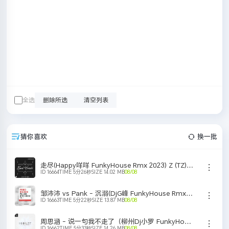
全选
删除所选
清空列表
猜你喜欢
换一批
走尽(Happy咩咩 FunkyHouse Rmx 2023) Z (TZ) ZJ(Ha
ID 16664
TIME 5分26秒
SIZE 14.02 MB
08/08
立即下载
单曲刻录
添加歌单
邹沛沛 vs Pank - 沉溺(DjG峰 FunkyHouse Rmx 2k25) C
ID 16663
TIME 5分22秒
SIZE 13.87 MB
08/08
立即下载
单曲刻录
添加歌单
周思涵 - 说一句我不走了（柳州Dj小罗 FunkyHouse Mix国语女）
ID 16662
TIME 5分33秒
SIZE 14.26 MB
08/08