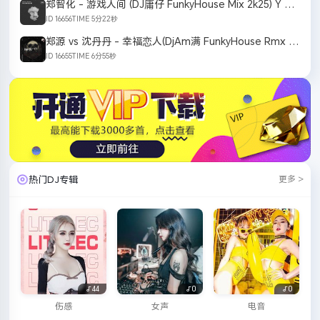
郑智化 - 游戏人间 (DJ庸仔 FunkyHouse Mix 2k25) Y ZZH
ID 16656
TIME 5分22秒
郑源 vs 沈丹丹 - 幸福恋人(DjAm满 FunkyHouse Rmx 2k25)
ID 16655
TIME 6分55秒
热门DJ专辑
更多 >
44
0
0
伤感
女声
电音