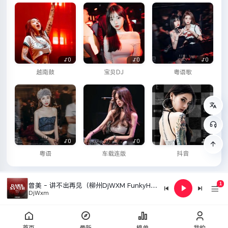
0
0
0
越南鼓
宝贝DJ
粤语歌
0
0
0
粤语
车载连版
抖音
曾美 - 讲不出再见（柳州DjWXM FunkyHouse Remix 2026）
1
DjWxm
首页
最新
榜单
我的