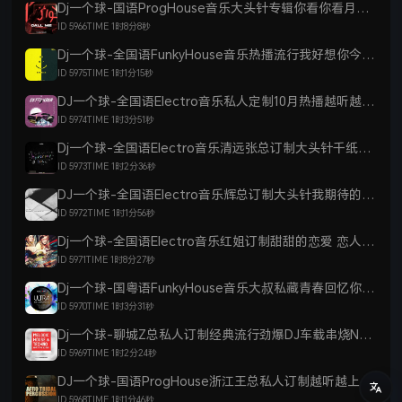
Dj一个球-国语ProgHouse音乐大头针专辑你看你看月亮的脸上头劲爆DJ车载串烧NO.30
ID 5966
TIME 1时8分8秒
Dj一个球-全国语FunkyHouse音乐热播流行我好想你今晚我是你的人劲爆DJ车载串烧NO.26
ID 5975
TIME 1时1分15秒
DJ一个球-全国语Electro音乐私人定制10月热播越听越上头劲爆DJ车载串烧NO.12
ID 5974
TIME 1时3分51秒
Dj一个球-全国语Electro音乐清远张总订制大头针千纸鹤上头劲爆DJ车载串烧NO.35
ID 5973
TIME 1时2分36秒
DJ一个球-全国语Electro音乐辉总订制大头针我期待的不是雪劲爆dj串烧NO.37
ID 5972
TIME 1时1分56秒
Dj一个球-全国语Electro音乐红姐订制甜甜的恋爱 恋人心 有点甜上头劲爆DJ车载串烧NO.33
ID 5971
TIME 1时8分27秒
Dj一个球-国粤语FunkyHouse音乐大叔私藏青春回忆你听过几首劲爆dj车载串烧NO.36
ID 5970
TIME 1时3分31秒
Dj一个球-聊城Z总私人订制经典流行劲爆DJ车载串烧NO.23
ID 5969
TIME 1时2分24秒
DJ一个球-国语ProgHouse浙江王总私人订制越听越上头劲爆DJ车载串烧NO.22
ID 5968
TIME 1时1分46秒