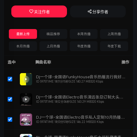
关注作者
分享作者
最新上传
精品推荐
本周热播
上周热播
本月热播
上月热播
年度热播
年度下载
选中
舞曲名称
操作
Dj一个球-全国语FunkyHouse音乐热播流行我好想你今晚我是你的人劲爆DJ车载串烧NO.26
ID 5975
TIME 1时1分15秒
SIZE 140.27 MB
320 Kbps
立即下载
单曲刻录
添加歌单
Dj一个球-全国语Electro音乐清远张总订制大头针千纸鹤上头劲爆DJ车载串烧NO.35
ID 5973
TIME 1时2分36秒
SIZE 143.29 MB
320 Kbps
立即下载
单曲刻录
添加歌单
DJ一个球-全国语Electro音乐私人定制10月热播越听越上头劲爆DJ车载串烧NO.12
ID 5974
TIME 1时3分51秒
SIZE 146.22 MB
320 Kbps
立即下载
单曲刻录
添加歌单