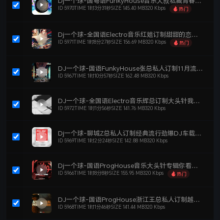
Dj一个球-国粤语FunkyHouse音乐大叔私藏青春回忆你听过几首劲爆dj车载串烧NO.36
ID 5970
TIME 1时3分31秒
SIZE 145.40 MB
320 Kbps
热门
立即下载
单曲刻录
添加歌单
Dj一个球-全国语Electro音乐红姐订制甜甜的恋爱 恋人心 有点甜上头劲爆DJ车载串烧NO.33
ID 5971
TIME 1时8分27秒
SIZE 156.69 MB
320 Kbps
热门
立即下载
单曲刻录
添加歌单
DJ一个球-国语FunkyHouse张总私人订制11月流行旋律慢摇dj车载串烧NO.18
ID 5967
TIME 1时10分57秒
SIZE 162.48 MB
320 Kbps
立即下载
单曲刻录
添加歌单
DJ一个球-全国语Electro音乐辉总订制大头针我期待的不是雪劲爆dj串烧NO.37
ID 5972
TIME 1时1分56秒
SIZE 141.76 MB
320 Kbps
立即下载
单曲刻录
添加歌单
Dj一个球-聊城Z总私人订制经典流行劲爆DJ车载串烧NO.23
ID 5969
TIME 1时2分24秒
SIZE 142.88 MB
320 Kbps
立即下载
单曲刻录
添加歌单
Dj一个球-国语ProgHouse音乐大头针专辑你看你看月亮的脸上头劲爆DJ车载串烧NO.30
ID 5966
TIME 1时8分8秒
SIZE 155.95 MB
320 Kbps
热门
立即下载
单曲刻录
添加歌单
DJ一个球-国语ProgHouse浙江王总私人订制越听越上头劲爆DJ车载串烧NO.22
ID 5968
TIME 1时1分46秒
SIZE 141.44 MB
320 Kbps
立即下载
单曲刻录
添加歌单