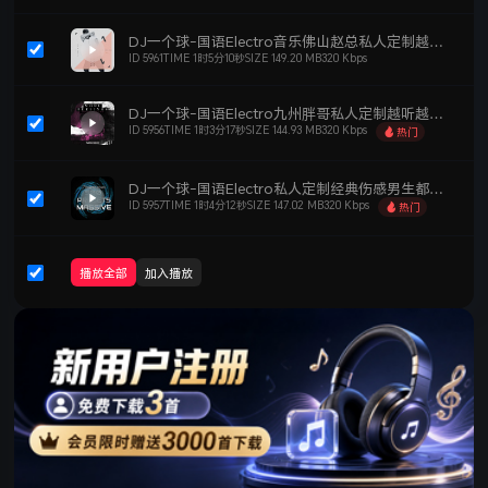
DJ一个球-国语Electro音乐佛山赵总私人定制越听越上头劲爆DJ车载串烧NO.27
ID 5961
TIME 1时5分10秒
SIZE 149.20 MB
320 Kbps
立即下载
单曲刻录
添加歌单
DJ一个球-国语Electro九州胖哥私人定制越听越上头劲爆DJ车载串烧NO.14
ID 5956
TIME 1时3分17秒
SIZE 144.93 MB
320 Kbps
热门
立即下载
单曲刻录
添加歌单
DJ一个球-国语Electro私人定制经典伤感男生都爱听的劲爆DJ车载串烧NO.13
ID 5957
TIME 1时4分12秒
SIZE 147.02 MB
320 Kbps
热门
立即下载
单曲刻录
添加歌单
播放全部
加入播放